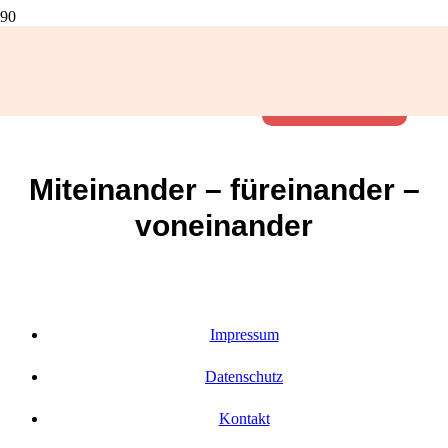
Dieser Inhalt ist passwortgeschützt. Bitte gib unten das Passwort ein,
um ihn anzeigen zu können.
Passwort:
Miteinander – füreinander –
voneinander
Impressum
Datenschutz
Kontakt