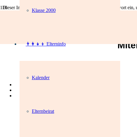
Dieser Inhalt ist passwortgeschützt. Bitte gib unten das Passwort ein
Klasse 2000
Passwort:
Mite
👨‍👩‍👧‍👦 Elterninfo
Kalender
Elternbeirat